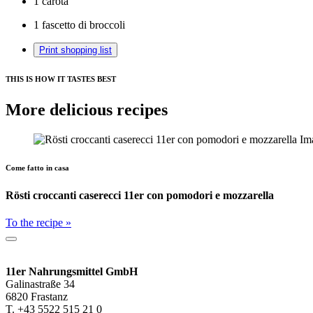
1
carota
1
fascetto di broccoli
Print shopping list
THIS IS HOW IT TASTES BEST
More delicious recipes
Come fatto in casa
Rösti croccanti caserecci 11er con pomodori e mozzarella
To the recipe »
11er Nahrungsmittel GmbH
Galinastraße 34
6820 Frastanz
T. +43 5522 515 21 0