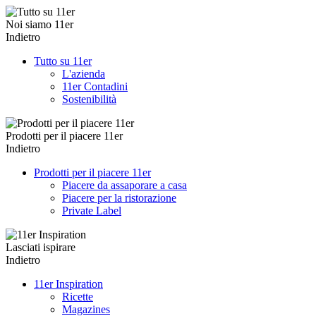
Noi siamo 11er
Indietro
Tutto su 11er
L'azienda
11er Contadini
Sostenibilità
Prodotti per il piacere 11er
Indietro
Prodotti per il piacere 11er
Piacere da assaporare a casa
Piacere per la ristorazione
Private Label
Lasciati ispirare
Indietro
11er Inspiration
Ricette
Magazines