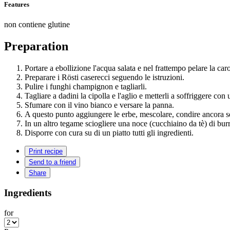
Features
non contiene glutine
Preparation
Portare a ebollizione l'acqua salata e nel frattempo pelare la car
Preparare i Rösti caserecci seguendo le istruzioni.
Pulire i funghi champignon e tagliarli.
Tagliare a dadini la cipolla e l'aglio e metterli a soffriggere co
Sfumare con il vino bianco e versare la panna.
A questo punto aggiungere le erbe, mescolare, condire ancora se
In un altro tegame sciogliere una noce (cucchiaino da tè) di burr
Disporre con cura su di un piatto tutti gli ingredienti.
Print recipe
Send to a friend
Share
Ingredients
for