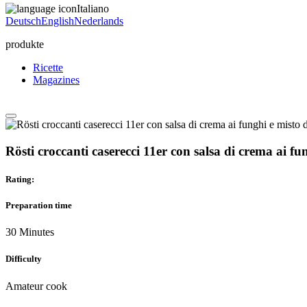
Italiano
Deutsch
English
Nederlands
produkte
Ricette
Magazines
Rösti croccanti caserecci 11er con salsa di crema ai fun
Rating:
Preparation time
30 Minutes
Difficulty
Amateur cook