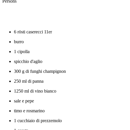
Persons
6
rösti caserecci 11er
burro
1
cipolla
spicchio d'aglio
300
g di funghi champignon
250
ml di panna
1250
ml di vino bianco
sale e pepe
timo e rosmarino
1
cucchiaio di prezzemolo