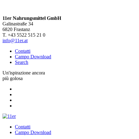
11er Nahrungsmittel GmbH
Galinastraße 34
6820 Frastanz
T. +43 5522 515 21 0
info@11er.at
Contatti
Campo Download
Search
Un'ispirazione ancora
più golosa
Contatti
Campo Download