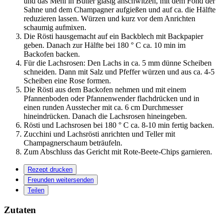
und das Mehl in Butter glasig anschwitzen, mit dem Fond der
Sahne und dem Champagner aufgießen und auf ca. die Hälfte
reduzieren lassen. Würzen und kurz vor dem Anrichten
schaumig aufmixen.
Die Rösti hausgemacht auf ein Backblech mit Backpapier
geben. Danach zur Hälfte bei 180 ° C ca. 10 min im
Backofen backen.
Für die Lachsrosen: Den Lachs in ca. 5 mm dünne Scheiben
schneiden. Dann mit Salz und Pfeffer würzen und aus ca. 4-5
Scheiben eine Rose formen.
Die Rösti aus dem Backofen nehmen und mit einem
Pfannenboden oder Pfannenwender flachdrücken und in
einen runden Ausstecher mit ca. 6 cm Durchmesser
hineindrücken. Danach die Lachsrosen hineingeben.
Rösti und Lachsrosen bei 180 ° C ca. 8-10 min fertig backen.
Zucchini und Lachsrösti anrichten und Teller mit
Champagnerschaum beträufeln.
Zum Abschluss das Gericht mit Rote-Beete-Chips garnieren.
Rezept drucken
Freunden weitersenden
Teilen
Zutaten