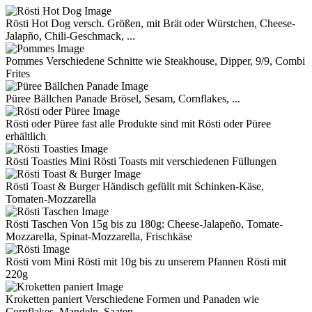
Rösti Hot Dog
versch. Größen, mit Brät oder Würstchen, Cheese-
Jalapño, Chili-Geschmack, ...
Pommes
Verschiedene Schnitte wie Steakhouse, Dipper, 9/9, Combi
Frites
Püree Bällchen Panade
Brösel, Sesam, Cornflakes, ...
Rösti oder Püree
fast alle Produkte sind mit Rösti oder Püree
erhältlich
Rösti Toasties
Mini Rösti Toasts mit verschiedenen Füllungen
Rösti Toast & Burger
Händisch gefüllt mit Schinken-Käse,
Tomaten-Mozzarella
Rösti Taschen
Von 15g bis zu 180g: Cheese-Jalapeño, Tomate-
Mozzarella, Spinat-Mozzarella, Frischkäse
Rösti
vom Mini Rösti mit 10g bis zu unserem Pfannen Rösti mit
220g
Kroketten paniert
Verschiedene Formen und Panaden wie
Cornflakes, Mandeln, Saaten, ...