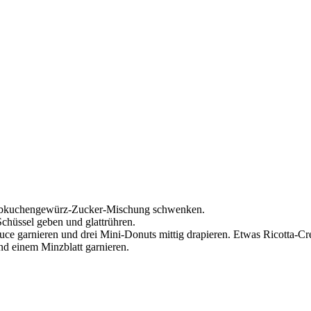
 Lebkuchengewürz-Zucker-Mischung schwenken.
Schüssel geben und glattrühren.
auce garnieren und drei Mini-Donuts mittig drapieren. Etwas Ricotta-
nd einem Minzblatt garnieren.