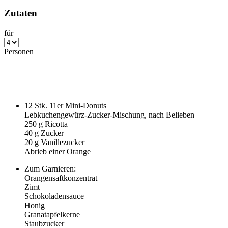
Zutaten
für
Personen
12
Stk. 11er Mini-Donuts
Lebkuchengewürz-Zucker-Mischung, nach Belieben
250
g Ricotta
40
g Zucker
20
g Vanillezucker
Abrieb einer Orange
Zum Garnieren:
Orangensaftkonzentrat
Zimt
Schokoladensauce
Honig
Granatapfelkerne
Staubzucker