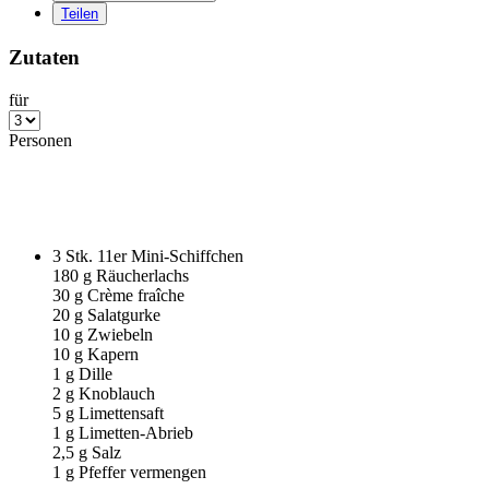
Teilen
Zutaten
für
Personen
3
Stk. 11er Mini-Schiffchen
180
g Räucherlachs
30
g Crème fraîche
20
g Salatgurke
10
g Zwiebeln
10
g Kapern
1
g Dille
2
g Knoblauch
5
g Limettensaft
1
g Limetten-Abrieb
2
,
5
g Salz
1
g Pfeffer vermengen