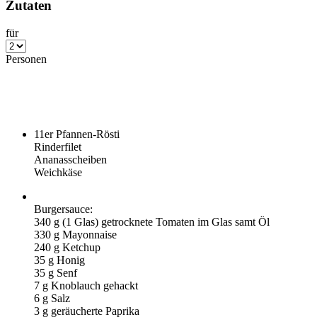
Zutaten
für
Personen
11er Pfannen-Rösti
Rinderfilet
Ananasscheiben
Weichkäse
Burgersauce:
340
g (
1
Glas) getrocknete Tomaten im Glas samt Öl
330
g Mayonnaise
240
g Ketchup
35
g Honig
35
g Senf
7
g Knoblauch gehackt
6
g Salz
3
g geräucherte Paprika