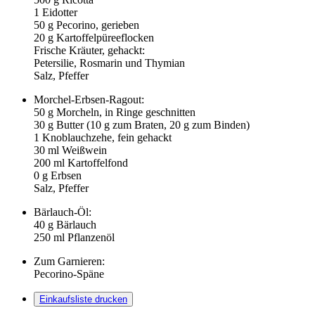
1
Eidotter
50
g Pecorino, gerieben
20
g Kartoffelpüreeflocken
Frische Kräuter, gehackt:
Petersilie, Rosmarin und Thymian
Salz, Pfeffer
Morchel-Erbsen-Ragout:
50
g Morcheln, in Ringe geschnitten
30
g Butter (
10
g zum Braten,
20
g zum Binden)
1
Knoblauchzehe, fein gehackt
30
ml Weißwein
200
ml Kartoffelfond
0
g Erbsen
Salz, Pfeffer
Bärlauch-Öl:
40
g Bärlauch
250
ml Pflanzenöl
Zum Garnieren:
Pecorino-Späne
Einkaufsliste drucken