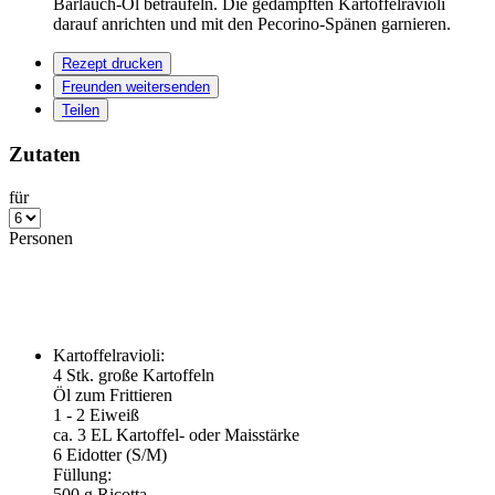
Bärlauch-Öl beträufeln. Die gedämpften Kartoffelravioli
darauf anrichten und mit den Pecorino-Spänen garnieren.
Rezept drucken
Freunden weitersenden
Teilen
Zutaten
für
Personen
Kartoffelravioli:
4
Stk. große Kartoffeln
Öl zum Frittieren
1
-
2
Eiweiß
ca.
3
EL Kartoffel- oder Maisstärke
6
Eidotter (S/M)
Füllung:
500
g Ricotta