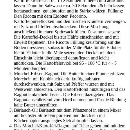
Kartoffelkreise ca. 10 - 15 Sekunden frittieren und auskühlen
lassen. Dann im Salzwasser ca. 30 Sekunden köcheln lassen,
herausnehmen, gut abtupfen und in Stärke wälzen. Füllung:
Den Ricotta mit dem Eidotter, Pecorino,
Kartoffelpüreeflocken und den frischen Kräutern vermengen,
mit Salz und Pfeffer abschmecken. Diese Mischung
anschließend in einen Spritzsack füllen. Zusammensetzen:
Die Kartoffel-Deckel bis zur Hälfte einschneiden und mit
Eiweiß bepinseln. Die Ricotta-Füllung kreisförmig auf die
Böden dressieren, sodass in der Mitte Platz für die Eidotter
bleibt. Eidotter in die Mitte setzen, den Deckel mit dem
Einschnitt leicht überlappend darauflegen und leicht
andrücken. Die Kartoffelravioli bei 95 - 100 °C für 4 - 5
Minuten dämpfen.
Morchel-Erbsen-Ragout: Die Butter in einer Pfanne erhitzen.
Morcheln mit Knoblauch darin kräftig anbraten,
durchschwenken, mit Salz und Pfeffer würzen und mit
Weißwein ablöschen. Den Kartoffelfond hinzufügen und das
Ragout einköcheln lassen. Die Erbsen dazugeben. Das
Ragout anschließend vom Herd nehmen und für die Bindung
kalte Butter unterrühren.
Bärlauch-Öl: Bärlauch mit dem Pflanzenöl in einem Mixer
auf höchster Stufe fein pürieren und durch ein mit
Küchenpapier ausgelegtes Sieb abtropfen lassen.
Das Morchel-Kartoffel-Ragout auf Teller geben und mit dem