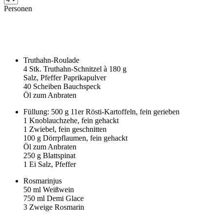
Personen
Truthahn-Roulade
4
Stk. Truthahn-Schnitzel à
180
g
Salz, Pfeffer Paprikapulver
40
Scheiben Bauchspeck
Öl zum Anbraten
Füllung:
500
g 11er Rösti-Kartoffeln, fein gerieben
1
Knoblauchzehe, fein gehackt
1
Zwiebel, fein geschnitten
100
g Dörrpflaumen, fein gehackt
Öl zum Anbraten
250
g Blattspinat
1
Ei Salz, Pfeffer
Rosmarinjus
50
ml Weißwein
750
ml Demi Glace
3
Zweige Rosmarin