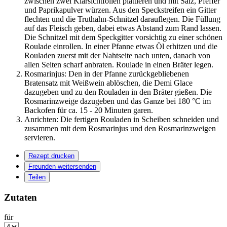
zwischen zwei Klarsichtfolien plattieren und mit Salz, Pfeffer
und Paprikapulver würzen. Aus den Speckstreifen ein Gitter
flechten und die Truthahn-Schnitzel darauflegen. Die Füllung
auf das Fleisch geben, dabei etwas Abstand zum Rand lassen.
Die Schnitzel mit dem Speckgitter vorsichtig zu einer schönen
Roulade einrollen. In einer Pfanne etwas Öl erhitzen und die
Rouladen zuerst mit der Nahtseite nach unten, danach von
allen Seiten scharf anbraten. Roulade in einen Bräter legen.
Rosmarinjus: Den in der Pfanne zurückgebliebenen
Bratensatz mit Weißwein ablöschen, die Demi Glace
dazugeben und zu den Rouladen in den Bräter gießen. Die
Rosmarinzweige dazugeben und das Ganze bei 180 °C im
Backofen für ca. 15 - 20 Minuten garen.
Anrichten: Die fertigen Rouladen in Scheiben schneiden und
zusammen mit dem Rosmarinjus und den Rosmarinzweigen
servieren.
Rezept drucken
Freunden weitersenden
Teilen
Zutaten
für