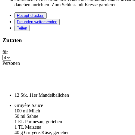
daneben anrichten. Zum Schluss mit Kresse garnieren.
Rezept drucken
Freunden weitersenden
Teilen
Zutaten
für
Personen
12
Stk. 11er Mandelbällchen
Gruyère-Sauce
100
ml Milch
50
ml Sahne
1
EL Parmesan, gerieben
1
TL Maizena
40
g Gruyère-Käse, gerieben