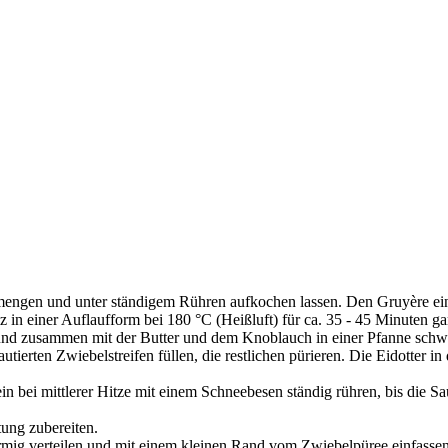
engen und unter ständigem Rühren aufkochen lassen. Den Gruyère ein
in einer Auflaufform bei 180 °C (Heißluft) für ca. 35 - 45 Minuten g
en und zusammen mit der Butter und dem Knoblauch in einer Pfanne s
utierten Zwiebelstreifen füllen, die restlichen pürieren. Die Eidotter 
n bei mittlerer Hitze mit einem Schneebesen ständig rühren, bis die Sau
ung zubereiten.
förmig verteilen und mit einem kleinen Rand vom Zwiebelpüree einfasse