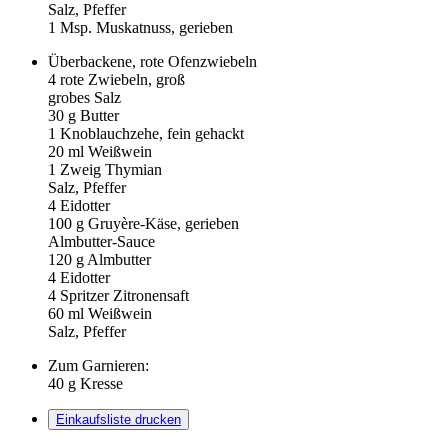
Salz, Pfeffer
1
Msp. Muskatnuss, gerieben
Überbackene, rote Ofenzwiebeln
4
rote Zwiebeln, groß
grobes Salz
30
g Butter
1
Knoblauchzehe, fein gehackt
20
ml Weißwein
1
Zweig Thymian
Salz, Pfeffer
4
Eidotter
100
g Gruyère-Käse, gerieben
Almbutter-Sauce
120
g Almbutter
4
Eidotter
4
Spritzer Zitronensaft
60
ml Weißwein
Salz, Pfeffer
Zum Garnieren:
40
g Kresse
Einkaufsliste drucken