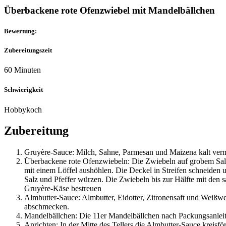
Überbackene rote Ofenzwiebel mit Mandelbällchen
Bewertung:
Zubereitungszeit
60 Minuten
Schwierigkeit
Hobbykoch
Zubereitung
Gruyère-Sauce: Milch, Sahne, Parmesan und Maizena kalt verm
Überbackene rote Ofenzwiebeln: Die Zwiebeln auf grobem Salz 
mit einem Löffel aushöhlen. Die Deckel in Streifen schneid
Salz und Pfeffer würzen. Die Zwiebeln bis zur Hälfte mit den sa
Gruyère-Käse bestreuen
Almbutter-Sauce: Almbutter, Eidotter, Zitronensaft und Weißwei
abschmecken.
Mandelbällchen: Die 11er Mandelbällchen nach Packungsanleit
Anrichten: In der Mitte des Tellers die Almbutter-Sauce kreis