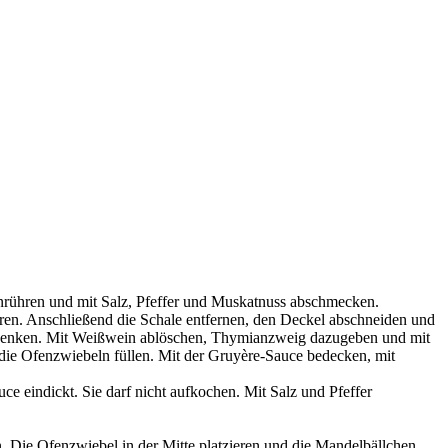
rühren und mit Salz, Pfeffer und Muskatnuss abschmecken.
aren. Anschließend die Schale entfernen, den Deckel abschneiden und
chwenken. Mit Weißwein ablöschen, Thymianzweig dazugeben und mit
in die Ofenzwiebeln füllen. Mit der Gruyère-Sauce bedecken, mit
ce eindickt. Sie darf nicht aufkochen. Mit Salz und Pfeffer
n. Die Ofenzwiebel in der Mitte platzieren und die Mandelbällchen