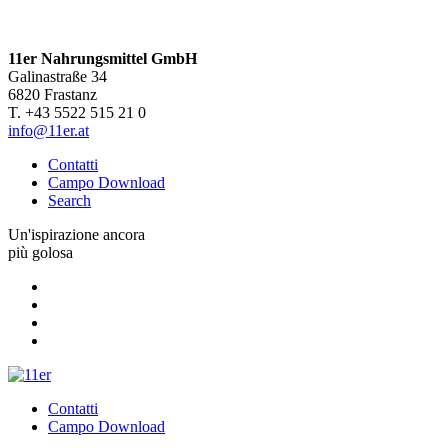
11er Nahrungsmittel GmbH
Galinastraße 34
6820 Frastanz
T. +43 5522 515 21 0
info@11er.at
Contatti
Campo Download
Search
Un'ispirazione ancora
più golosa
Contatti
Campo Download