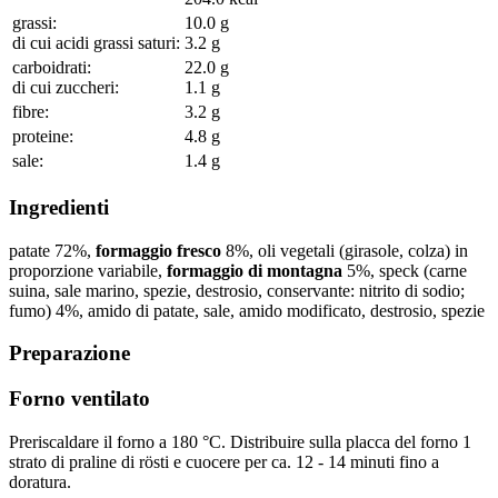
grassi:
10.0
g
di cui acidi grassi saturi:
3.2
g
carboidrati:
22.0
g
di cui zuccheri:
1.1
g
fibre:
3.2
g
proteine:
4.8
g
sale:
1.4
g
Ingredienti
patate
72
%
,
formaggio fresco
8
%
, oli vegetali (girasole, colza) in
proporzione variabile,
formaggio di montagna
5
%
, speck (carne
suina, sale marino, spezie, destrosio, conservante: nitrito di sodio;
fumo)
4
%
, amido di patate, sale, amido modificato, destrosio, spezie
Preparazione
Forno ventilato
Preriscaldare il forno a 180 °C. Distribuire sulla placca del forno 1
strato di praline di rösti e cuocere per ca. 12 - 14 minuti fino a
doratura.