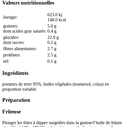
Valeurs nutritionnelles
623.0
kj
énergie:
148.0
kcal
graisses:
5.0
g
dont acides gras saturés:
0.4
g
glucides:
22.0
g
dont sucres:
0.2
g
fibres alimentaires:
2.7
g
protéines:
2.5
g
sel:
0.1
g
Ingrédients
pommes de terre
95
%
, huiles végétales (tournesol, colza) en
proportion variable
Préparation
Friteuse
Plonger les frites à dipper surgelées dans la graisse/l’huile de friture