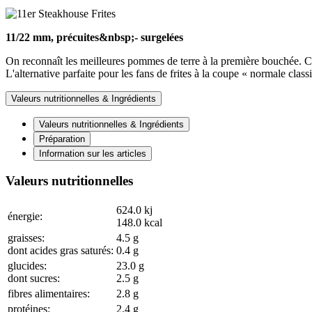
11/22 mm, précuites&nbsp;- surgelées
On reconnaît les meilleures pommes de terre à la première bouchée. Ces 
L'alternative parfaite pour les fans de frites à la coupe « normale clas
Valeurs nutritionnelles & Ingrédients
Valeurs nutritionnelles & Ingrédients
Préparation
Information sur les articles
Valeurs nutritionnelles
624.0
kj
énergie:
148.0
kcal
graisses:
4.5
g
dont acides gras saturés:
0.4
g
glucides:
23.0
g
dont sucres:
2.5
g
fibres alimentaires:
2.8
g
protéines:
2.4
g