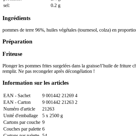
sel:
0.2
g
Ingrédients
pommes de terre
96
%
, huiles végétales (tournesol, colza) en proportio
Préparation
Friteuse
Plonger les pommes frites surgelées dans la graisse/l’huile de friture c
remplir. Ne pas recongeler après décongélation !
Information sur les articles
EAN - Sachet
9 001442 21269 4
EAN - Carton
9 001442 21263 2
Numéro d'article
21263
Unité d'emballage
5 x 2500 g
Cartons par couche
9
Couches par palette
6
Cartons par palette
54