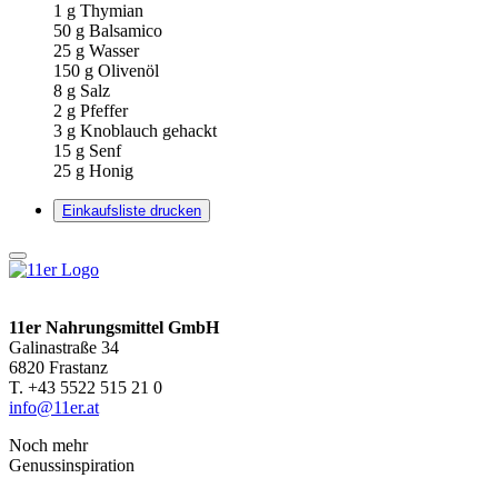
1
g Thymian
50
g Balsamico
25
g Wasser
150
g Olivenöl
8
g Salz
2
g Pfeffer
3
g Knoblauch gehackt
15
g Senf
25
g Honig
Einkaufsliste drucken
11er Nahrungsmittel GmbH
Galinastraße 34
6820 Frastanz
T. +43 5522 515 21 0
info@11er.at
Noch mehr
Genussinspiration