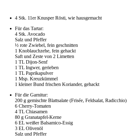
4
Stk. 11er Knusper Rösti, wie hausgemacht
Für das Tartar:
4
Stk. Avocado
Salz und Pfeffer
½ rote Zwiebel, fein geschnitten
1
Knoblauchzehe, fein gehackt
Saft und Zeste von
2
Limetten
1
TL Dijon-Senf
1
TL Ingwer, gerieben
1
TL Paprikapulver
1
Msp. Kreuzkümmel
1
kleiner Bund frischen Koriander, gehackt
Für die Garnitur:
200
g gemischte Blattsalate (Frisée, Feldsalat, Radicchio)
6
Cherry-Tomaten
4
TL Chiasamen
80
g Granatapfel-Kerne
6
EL weißer Balsamico-Essig
3
EL Olivenöl
Salz und Pfeffer