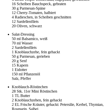
16
Scheiben Bauchspeck, gebraten
30
g Parmesan-Späne
12
Cherry-Tomaten, halbiert
4
Radieschen, in Scheiben geschnitten
12
Sardellenfilets
20
Oliven, schwarz
Salat-Dressing
50
ml Balsamico, weiß
70
ml Wasser
2
Sardellenfilets
1
Knoblauchzehe, fein gehackt
50
g Parmesan, gerieben
20
g Senf
15
Kapern
1
Eidotter
150
ml Pflanzenöl
Salz, Pfeffer
Knoblauch-Röstinchen
28
Stk. 11er Mini Röstinchen
1
TL Butter
2
Knoblauchzehen, fein gehackt
2
EL Frische Kräuter, gehackt: Petersilie, Kerbel, Thymian,
Rosmarin, Salbei