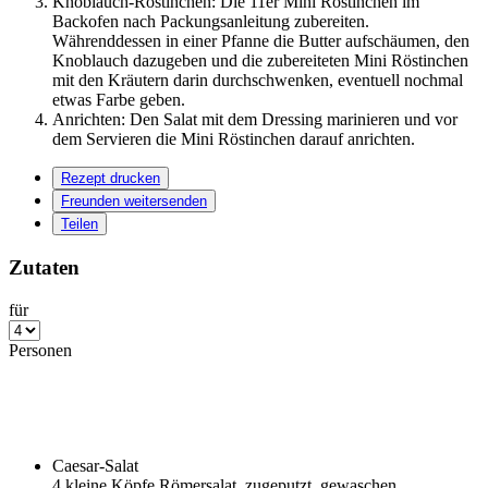
Knoblauch-Röstinchen: Die 11er Mini Röstinchen im
Backofen nach Packungsanleitung zubereiten.
Währenddessen in einer Pfanne die Butter aufschäumen, den
Knoblauch dazugeben und die zubereiteten Mini Röstinchen
mit den Kräutern darin durchschwenken, eventuell nochmal
etwas Farbe geben.
Anrichten: Den Salat mit dem Dressing marinieren und vor
dem Servieren die Mini Röstinchen darauf anrichten.
Rezept drucken
Freunden weitersenden
Teilen
Zutaten
für
Personen
Caesar-Salat
4
kleine Köpfe Römersalat, zugeputzt, gewaschen