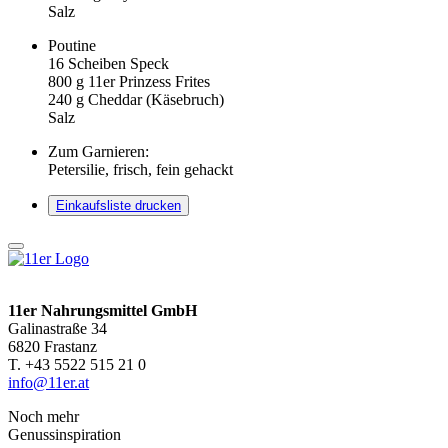
Salz
Poutine
16
Scheiben Speck
800
g 11er Prinzess Frites
240
g Cheddar (Käsebruch)
Salz
Zum Garnieren:
Petersilie, frisch, fein gehackt
Einkaufsliste drucken
11er Nahrungsmittel GmbH
Galinastraße 34
6820 Frastanz
T. +43 5522 515 21 0
info@11er.at
Noch mehr
Genussinspiration