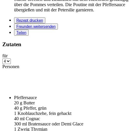
über die Pommes verteilen. Die Poutine mit der Pfeffersauce
übergießen und mit der Petersilie garnieren.
Rezept drucken
Freunden weitersenden
Teilen
Zutaten
für
Personen
Pfeffersauce
20
g Butter
40
g Pfeffer, grün
1
Knoblauchzehe, fein gehackt
40
ml Cognac
300
ml Bratensauce oder Demi Glace
1
Zweig Thymian