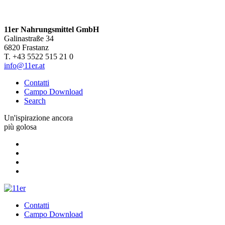
11er Nahrungsmittel GmbH
Galinastraße 34
6820 Frastanz
T. +43 5522 515 21 0
info@11er.at
Contatti
Campo Download
Search
Un'ispirazione ancora
più golosa
Contatti
Campo Download