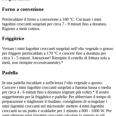
Forno a convezione
Preriscaldare il forno a convezione a 180 °C. Cucinare i mini
fagottini croccanti surgelati per circa 7 - 9 minuti fino a doratura.
Rigirare a metà cottura.
Friggitrice
Versare i mini fagottini croccanti surgelati nell‘olio vegetale o grasso
per friggere preriscaldato a 170 °C e cuocere fino a doratura per
circa 3 - 5 minuti. Attenzione! Riempire il cestello di frittura solo a
metà, non riempire eccessivamente).*
Padella
In una padella riscaldare a sufficienza l‘olio vegetale o grasso.
Cuocere i mini fagottini croccanti surgelati a fiamma bassa o media
per circa 4 - 6 minuti fino a doratura (rigirare più volte).* Il nostro
suggerimento per la friggitrice e padella: Per abbreviare il tempo di
preparazione e migliorare il risultato, consigliamo di scongelare i
mini fagottini croccanti nel microonde: mettere 4 mini fagottini
croccanti su un piatto e scaldadre per 1 minuto a 800 - 1000 W. Per
ogni ulteriore mini fagottini croccanti calcolare ¼ minuto in più.