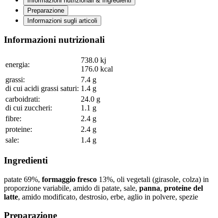
Informazioni nutrizionali & Ingredienti
Preparazione
Informazioni sugli articoli
Informazioni nutrizionali
738.0
kj
energia:
176.0
kcal
grassi:
7.4
g
di cui acidi grassi saturi:
1.4
g
carboidrati:
24.0
g
di cui zuccheri:
1.1
g
fibre:
2.4
g
proteine:
2.4
g
sale:
1.4
g
Ingredienti
patate
69
%
,
formaggio fresco
13
%
, oli vegetali (girasole, colza) in
proporzione variabile, amido di patate, sale,
panna
,
proteine del
latte
, amido modificato, destrosio, erbe, aglio in polvere, spezie
Preparazione