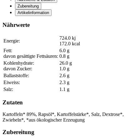
Zubereitung
Artikelinformation
Nährwerte
724.0
kj
Energie:
172.0
kcal
Fett:
6.0
g
davon gesättigte Fettsäuren:
0.8
g
Kohlenhydrate:
26.0
g
davon Zucker:
1.0
g
Ballaststoffe:
2.6
g
Eiweiss:
2.3
g
Salz:
1.1
g
Zutaten
Kartoffeln*
89
%
, Rapsöl*, Kartoffelstärke*, Salz, Dextrose*,
Zwiebeln*, *aus ökologischer Erzeugung
Zubereitung