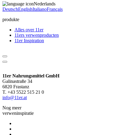
Nederlands
Deutsch
English
Italiano
Français
produkte
Alles over 11er
11ers verwenproducten
11er Inspiration
11er Nahrungsmittel GmbH
Galinastraße 34
6820 Frastanz
T. +43 5522 515 21 0
info@11er.at
Nog meer
verweninspiratie