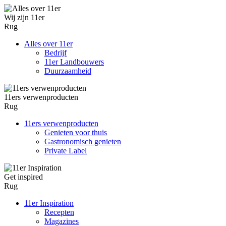
Wij zijn 11er
Rug
Alles over 11er
Bedrijf
11er Landbouwers
Duurzaamheid
11ers verwenproducten
Rug
11ers verwenproducten
Genieten voor thuis
Gastronomisch genieten
Private Label
Get inspired
Rug
11er Inspiration
Recepten
Magazines