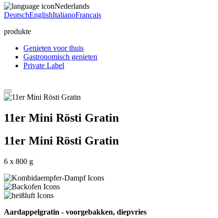
Nederlands
Deutsch
English
Italiano
Français
produkte
Genieten voor thuis
Gastronomisch genieten
Private Label
11er Mini Rösti Gratin
11er Mini Rösti Gratin
6 x 800 g
Aardappelgratin - voorgebakken, diepvries