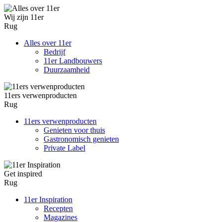
Wij zijn 11er
Rug
Alles over 11er
Bedrijf
11er Landbouwers
Duurzaamheid
11ers verwenproducten
Rug
11ers verwenproducten
Genieten voor thuis
Gastronomisch genieten
Private Label
Get inspired
Rug
11er Inspiration
Recepten
Magazines