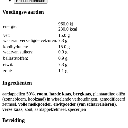
Productinformatie
Voedingswaarden
960.0
kj
energie:
230.0
kcal
vet:
15.0
g
waarvan verzadigde vetzuren:
7.3
g
koolhydraten:
15.0
g
waarvan suikers:
0.9
g
ballaststoffen:
0.9
g
eiwit:
7.3
g
zout:
1.1
g
Ingrediënten
aardappellen
50
%
,
room
,
harde kaas
,
bergkaas
, plantaardige oliën
(zonnebloem, koolzaad) in wisselende verhoudingen, gemodificeerd
zetmeel,
volle melkpoeder
,
eiwitpoeder (van scharreleieren)
,
verse kaas
, zout, aardappelzetmeel, specerijen
Bereiding