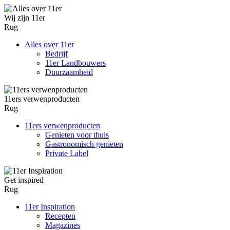
Wij zijn 11er
Rug
Alles over 11er
Bedrijf
11er Landbouwers
Duurzaamheid
11ers verwenproducten
Rug
11ers verwenproducten
Genieten voor thuis
Gastronomisch genieten
Private Label
Get inspired
Rug
11er Inspiration
Recepten
Magazines