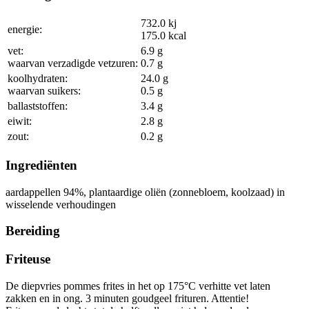
732.0
kj
energie:
175.0
kcal
vet:
6.9
g
waarvan verzadigde vetzuren:
0.7
g
koolhydraten:
24.0
g
waarvan suikers:
0.5
g
ballaststoffen:
3.4
g
eiwit:
2.8
g
zout:
0.2
g
Ingrediënten
aardappellen
94
%
, plantaardige oliën (zonnebloem, koolzaad) in
wisselende verhoudingen
Bereiding
Friteuse
De diepvries pommes frites in het op 175°C verhitte vet laten
zakken en in ong. 3 minuten goudgeel frituren. Attentie!