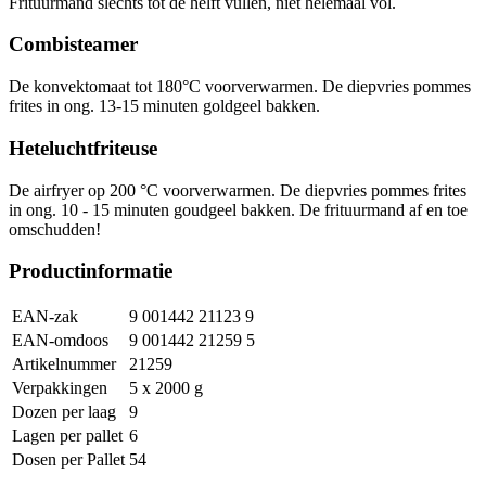
Frituurmand slechts tot de helft vullen, niet helemaal vol.
Combisteamer
De konvektomaat tot 180°C voorverwarmen. De diepvries pommes
frites in ong. 13-15 minuten goldgeel bakken.
Heteluchtfriteuse
De airfryer op 200 °C voorverwarmen. De diepvries pommes frites
in ong. 10 - 15 minuten goudgeel bakken. De frituurmand af en toe
omschudden!
Productinformatie
EAN-zak
9 001442 21123 9
EAN-omdoos
9 001442 21259 5
Artikelnummer
21259
Verpakkingen
5 x 2000 g
Dozen per laag
9
Lagen per pallet
6
Dosen per Pallet
54