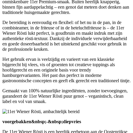
onmiskenbare 11er Premium-smaak. Buiten heerlijk knapperig,
binnen fijn aardappelachtig – een genot dat meteen doet denken aan
traditionele huisgemaakte gerechten.
De bereiding is eenvoudig en flexibel: of het nu in de pan, in de
combisteamer, in de friteuse of in de heteluchtfriteuse is – de 11er
Wiener Rösti lukt perfect, is goudbruin en maakt indruk met zijn
authentieke rösti-textuur. Dankzij de individuele verwijderbaarheid
en goede doseerbaarheid is het uitstekend geschikt voor gebruik in
de professionele keuken.
Het gebruik ervan is veelzijdig en varieert van een klassieke
bijgerecht bij vlees, vis of groenten tot creatieve toppings als
hoofdgerecht en een originele basis voor trendy
hamburgervarianten. Het past dus perfect in moderne
gastronomische concepten en geeft elk gerecht een traditioneel tintje.
Gemaakt van 100% natuurlijke ingrediënten, zonder toevoegingen,
garandeert de 11er Wiener Rösti puur genot – veganistisch, clean
label en vol van smaak.
voorgebakken&nbsp;-&nbsp;diepvries
De 11er Wiener Rösti is een heerlijk eerbetoon aan de Oostenrijkse