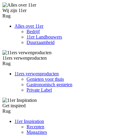
Wij zijn 11er
Rug
Alles over 11er
Bedrijf
11er Landbouwers
Duurzaamheid
11ers verwenproducten
Rug
11ers verwenproducten
Genieten voor thuis
Gastronomisch genieten
Private Label
Get inspired
Rug
11er Inspiration
Recepten
Magazines