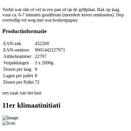
Verhit wat olie of vet in een pan of op de grillplaat. Bak op laag
vuur ca. 6-7 minuten goudbruin (meerdere keren omdraaien). Dep
overtollig vet weg met wat keukenpapier.
Productinformatie
EAN-zak
432269
EAN-omdoos
9001442227971
Artikelnummer
22797
Verpakkingen
3 x 2000g
Dozen per laag
9
Lagen per pallet
8
Dosen per Pallet
72
een zaak van het hart
11er klimaatinitiati