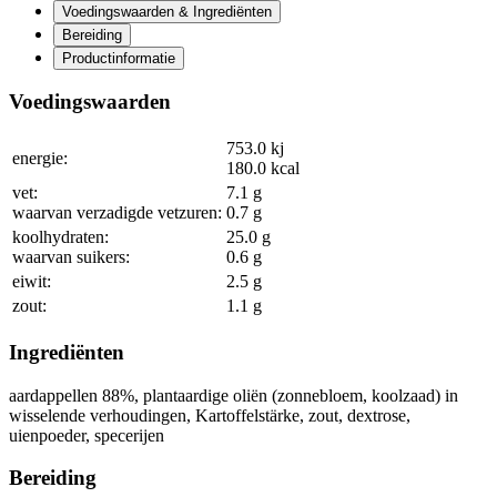
Voedingswaarden & Ingrediënten
Bereiding
Productinformatie
Voedingswaarden
753.0
kj
energie:
180.0
kcal
vet:
7.1
g
waarvan verzadigde vetzuren:
0.7
g
koolhydraten:
25.0
g
waarvan suikers:
0.6
g
eiwit:
2.5
g
zout:
1.1
g
Ingrediënten
aardappellen
88
%
, plantaardige oliën (zonnebloem, koolzaad) in
wisselende verhoudingen, Kartoffelstärke, zout, dextrose,
uienpoeder, specerijen
Bereiding