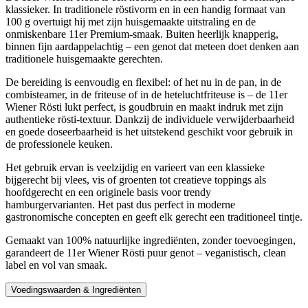
klassieker. In traditionele röstivorm en in een handig formaat van
100 g overtuigt hij met zijn huisgemaakte uitstraling en de
onmiskenbare 11er Premium-smaak. Buiten heerlijk knapperig,
binnen fijn aardappelachtig – een genot dat meteen doet denken aan
traditionele huisgemaakte gerechten.
De bereiding is eenvoudig en flexibel: of het nu in de pan, in de
combisteamer, in de friteuse of in de heteluchtfriteuse is – de 11er
Wiener Rösti lukt perfect, is goudbruin en maakt indruk met zijn
authentieke rösti-textuur. Dankzij de individuele verwijderbaarheid
en goede doseerbaarheid is het uitstekend geschikt voor gebruik in
de professionele keuken.
Het gebruik ervan is veelzijdig en varieert van een klassieke
bijgerecht bij vlees, vis of groenten tot creatieve toppings als
hoofdgerecht en een originele basis voor trendy
hamburgervarianten. Het past dus perfect in moderne
gastronomische concepten en geeft elk gerecht een traditioneel tintje.
Gemaakt van 100% natuurlijke ingrediënten, zonder toevoegingen,
garandeert de 11er Wiener Rösti puur genot – veganistisch, clean
label en vol van smaak.
Voedingswaarden & Ingrediënten